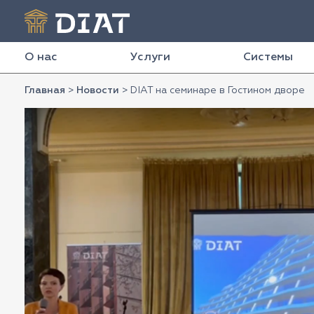
О нас
Услуги
Системы
Главная
>
Новости
>
DIAT на семинаре в Гостином дворе