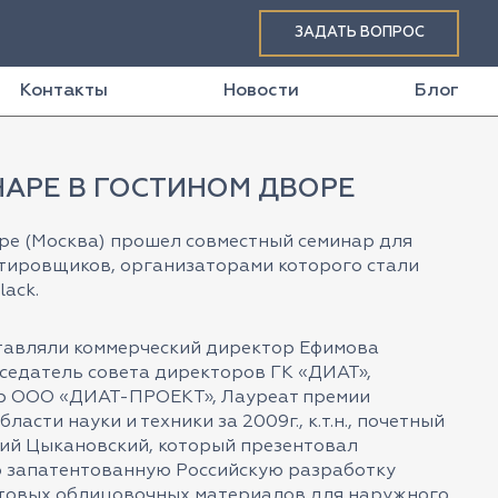
ЗАДАТЬ ВОПРОС
Контакты
Новости
Блог
НАРЕ В ГОСТИНОМ ДВОРЕ
оре (Москва) прошел совместный семинар для
тировщиков, организаторами которого стали
lack.
тавляли коммерческий директор Ефимова
дседатель совета директоров ГК «ДИАТ»,
р ООО «ДИАТ-ПРОЕКТ», Лауреат премии
асти науки и техники за 2009г., к.т.н., почетный
ий Цыкановский, который презентовал
 запатентованную Российскую разработку
стовых облицовочных материалов для наружного