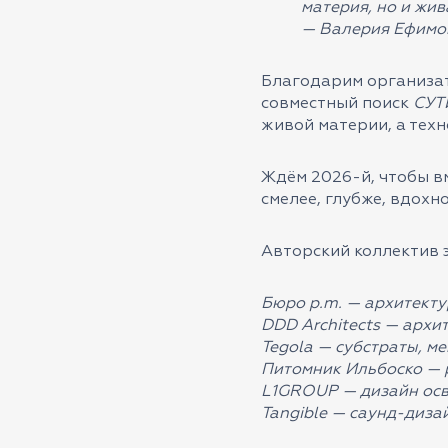
материя, но и жив
— Валерия Ефимов
Благодарим организа
совместный поиск
СУТ
живой материи, а техн
Ждём 2026-й, чтобы в
смелее, глубже, вдохн
Авторский коллектив 
Бюро p.m. —
архитектур
DDD Architects
— архит
Tegola
— субстраты, м
Питомник Ильбоско — 
L1GROUP
— дизайн ос
Tangible — саунд-диза