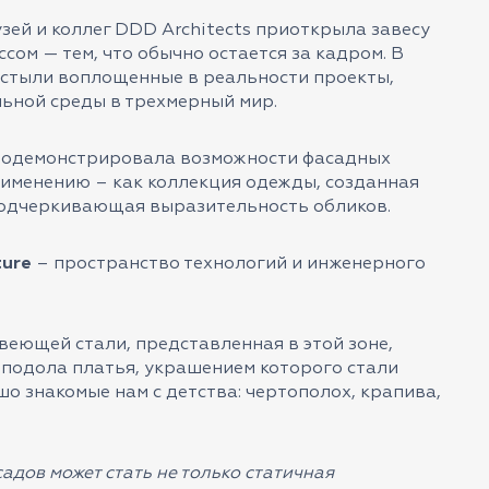
зей и коллег DDD Architects приоткрыла завесу
сом — тем, что обычно остается за кадром. В
застыли воплощенные в реальности проекты,
ьной среды в трехмерный мир.
одемонстрировала возможности фасадных
рименению – как коллекция одежды, созданная
подчеркивающая выразительность обликов.
ture
– пространство технологий и инженерного
веющей стали, представленная в этой зоне,
 подола платья, украшением которого стали
о знакомые нам с детства: чертополох, крапива,
адов может стать не только статичная