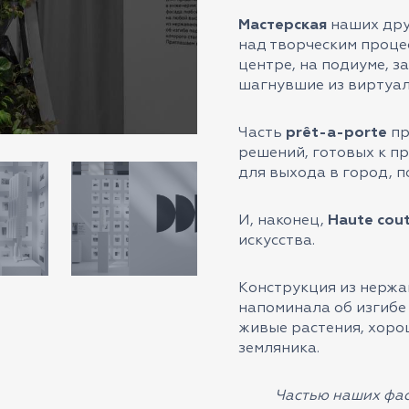
Мастерская
наших дру
над творческим процес
центре, на подиуме, 
шагнувшие из виртуал
Часть
prêt-a-porte
пр
решений, готовых к п
для выхода в город, 
И, наконец,
Haute cou
искусства.
Конструкция из нержа
напоминала об изгибе
живые растения, хорош
земляника.
Частью наших фас