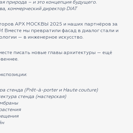
ая природа – и это концепция будущего.
а, коммерческий директор DIAT
торов АРХ МОСКВЫ 2025 и наших партнёров за
И
. Вместе мы превратили фасад в диалог стали и
ологии — в инженерное искусство.
месте писать новые главы архитектуры — ещё
овеннее.
экспозиции:
а стенда (Prêt-à-porter и Haute couture)
ектура стенда (мастерская)
ембраны
растения
вещения
йн