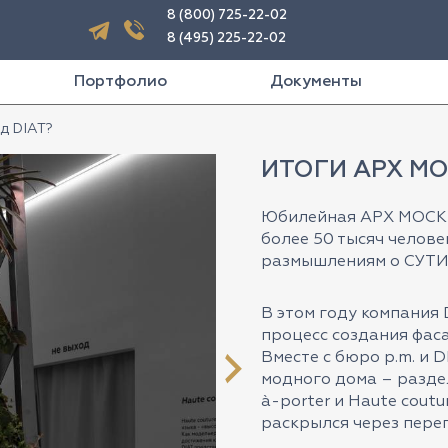
8 (800) 725-22-02
8 (495) 225-22-02
Портфолио
Документы
д DIAT?
ИТОГИ АРХ МО
Юбилейная АРХ МОСКВ
более 50 тысяч челове
размышлениям о СУТИ:
В этом году компания
процесс создания фас
Вместе с бюро p.m. и
модного дома – раздел
à-porter и Haute coutur
раскрылся через пере