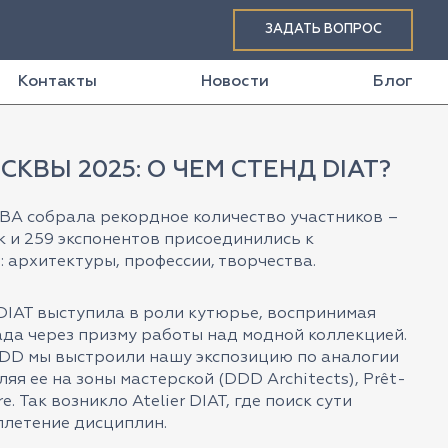
ЗАДАТЬ ВОПРОС
Контакты
Новости
Блог
СКВЫ 2025: О ЧЕМ СТЕНД DIAT?
А собрала рекордное количество участников –
к и 259 экспонентов присоединились к
 архитектуры, профессии, творчества.
 DIAT выступила в роли кутюрье, воспринимая
ада через призму работы над модной коллекцией.
 DDD мы выстроили нашу экспозицию по аналогии
яя ее на зоны мастерской (DDD Architects), Prêt-
e. Так возникло Atelier DIAT, где поиск сути
плетение дисциплин.