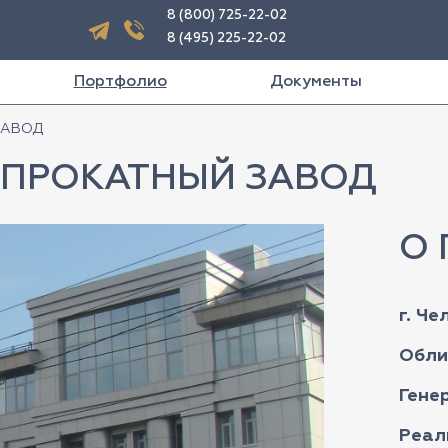
8 (800) 725-22-02
8 (495) 225-22-02
Портфолио
Документы
ЗАВОД
ОПРОКАТНЫЙ ЗАВОД
О 
г. Че
Обли
Гене
Реал